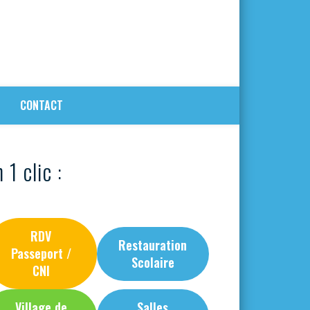
CONTACT
 1 clic :
RDV
Restauration
Passeport /
Scolaire
CNI
Village de
Salles