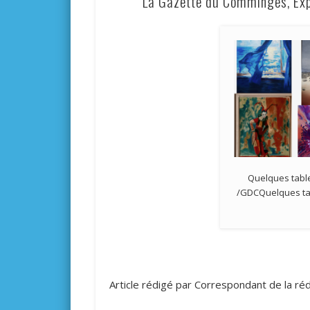
La Gazette du Comminges, Expo
Quelques table
/GDCQuelques tab
Article rédigé par Correspondant de la r