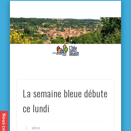
L'
D
MA VILLE
MA VIE QUOTIDIENNE
MES ACTIVITÉS & SORTIES
ANNUAIRES
CONTACT
La semaine bleue débute
ce lundi
admin