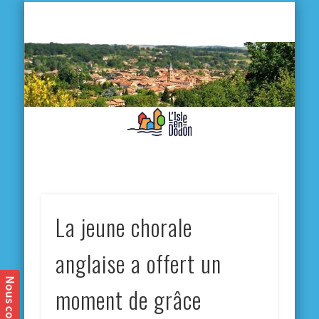
L'
D
MA VILLE
MA VIE QUOTIDIENNE
MES ACTIVITÉS & SORTIES
ANNUAIRES
CONTACT
La jeune chorale
anglaise a offert un
moment de grâce