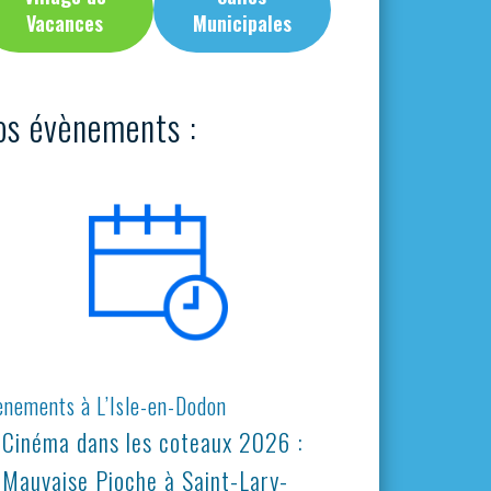
Vacances
Municipales
os évènements :
ènements à L’Isle-en-Dodon
Cinéma dans les coteaux 2026 :
Mauvaise Pioche à Saint-Lary-