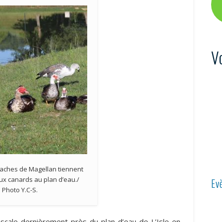
V
aches de Magellan tiennent
x canards au plan d’eau./
Ev
Photo Y.C-S.
scale dernièrement près du plan d’eau de L’Isle-en-