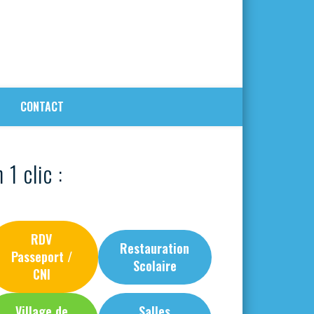
CONTACT
 1 clic :
RDV
Restauration
Passeport /
Scolaire
CNI
Village de
Salles