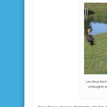
Les deux bern
compagnie au
Deux beaux oiseaux étonnants ont fait e