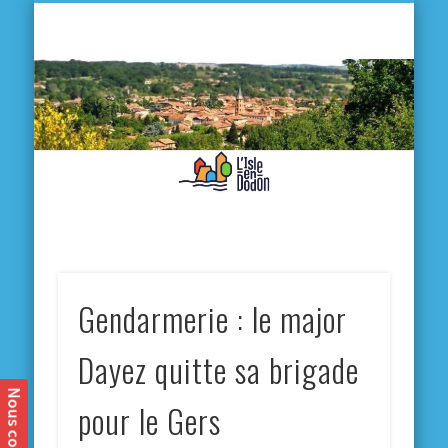
L'
D
MA VILLE
MA VIE QUOTIDIENNE
MES ACTIVITÉS & SORTIES
ANNUAIRES
CONTACT
Gendarmerie : le major
Dayez quitte sa brigade
pour le Gers