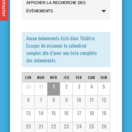
Recherche
AFFICHER LA RECHERCHE DES
et
ÉVÈNEMENTS
navigation
de
Aucun évènements listé dans Théâtre.
Essayez de visionner le calendrier
vues
complet afin d’avoir une liste complète
des évènements.
Évènements
Calendrier
LUN
MAR
MER
JEU
VEN
SAM
DIM
Calendrier
30
31
1
2
3
4
5
de
de
6
7
8
9
10
11
12
Évènements
Évènements
13
14
15
16
17
18
19
20
21
22
23
24
25
26