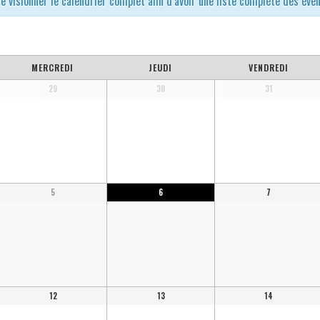
e visionner le calendrier complet afin d’avoir une liste complète des év
MERCREDI
JEUDI
VENDREDI
29
30
31
5
6
7
12
13
14