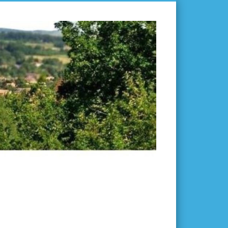
L'ISLE-
EN-
DODON