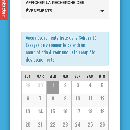
Recherche
AFFICHER LA RECHERCHE DES
et
ÉVÈNEMENTS
navigation
de
Aucun évènements listé dans Solidarité.
Essayez de visionner le calendrier
vues
complet afin d’avoir une liste complète
des évènements.
Évènements
Calendrier
LUN
MAR
MER
JEU
VEN
SAM
DIM
Calendrier
29
30
1
2
3
4
5
de
de
6
7
8
9
10
11
12
Évènements
Évènements
13
14
15
16
17
18
19
20
21
22
23
24
25
26