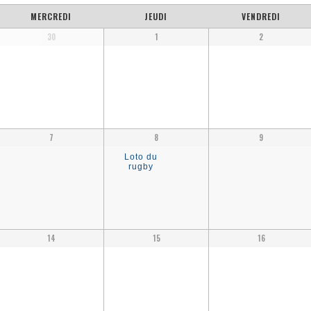
MERCREDI
JEUDI
VENDREDI
30
1
2
7
8
9
Loto du
rugby
14
15
16