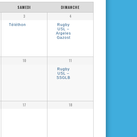
SAMEDI
DIMANCHE
3
4
Téléthon
Rugby
USL –
Argeles
Gazost
10
11
Rugby
USL –
SSGLB
17
18