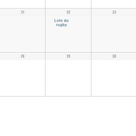
21
22
23
Loto du
rugby
28
29
30