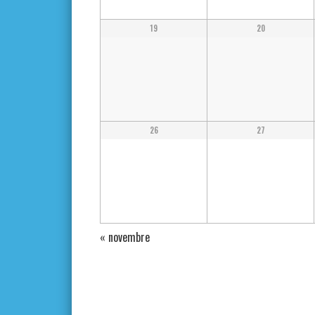
19
20
26
27
«
novembre