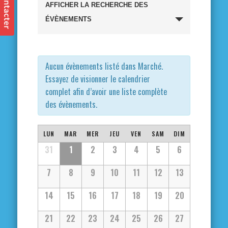
Recherche
AFFICHER LA RECHERCHE DES
et
ÉVÈNEMENTS
navigation
de
Aucun évènements listé dans Marché.
Essayez de visionner le calendrier
vues
complet afin d’avoir une liste complète
des évènements.
Évènements
Calendrier
LUN
MAR
MER
JEU
VEN
SAM
DIM
Calendrier
31
1
2
3
4
5
6
de
de
7
8
9
10
11
12
13
Évènements
Évènements
14
15
16
17
18
19
20
21
22
23
24
25
26
27