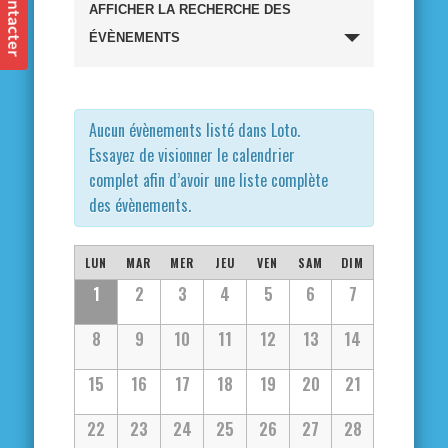
Recherche
AFFICHER LA RECHERCHE DES
et
ÉVÈNEMENTS
navigation
de
Aucun évènements listé dans Loto.
Essayez de visionner le calendrier
vues
complet afin d’avoir une liste complète
des évènements.
Évènements
Calendrier
LUN
MAR
MER
JEU
VEN
SAM
DIM
Calendrier
1
2
3
4
5
6
7
de
de
8
9
10
11
12
13
14
Évènements
Évènements
15
16
17
18
19
20
21
22
23
24
25
26
27
28