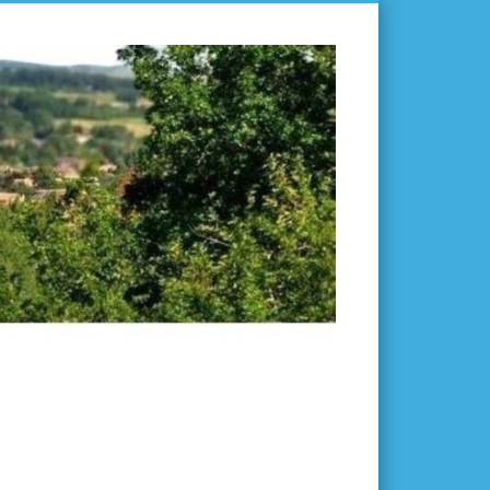
L'ISLE-
EN-
DODON