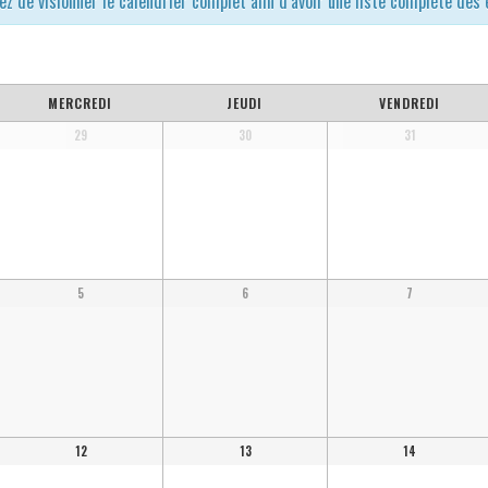
ez de visionner le calendrier complet afin d’avoir une liste complète des
MERCREDI
JEUDI
VENDREDI
29
30
31
5
6
7
12
13
14