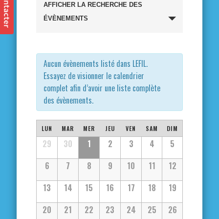
Recherche
AFFICHER LA RECHERCHE DES
et
ÉVÈNEMENTS
navigation
de
Aucun évènements listé dans LEFIL.
Essayez de visionner le calendrier
vues
complet afin d’avoir une liste complète
des évènements.
Évènements
Calendrier
LUN
MAR
MER
JEU
VEN
SAM
DIM
Calendrier
29
30
1
2
3
4
5
de
de
6
7
8
9
10
11
12
Évènements
Évènements
13
14
15
16
17
18
19
20
21
22
23
24
25
26