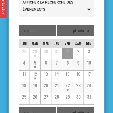
Recherche
AFFICHER LA RECHERCHE DES
et
ÉVÈNEMENTS
navigation
«
juillet
septembre
»
de
Calendrier
vues
LUN
MAR
MER
JEU
VEN
SAM
DIM
Calendrier
28
29
30
31
1
2
3
de
Évènements
de
4
5
6
7
8
9
10
Évènements
Évènements
11
12
13
14
15
16
17
18
19
20
21
22
23
24
25
26
27
28
29
30
31
«
juillet
septembre
»