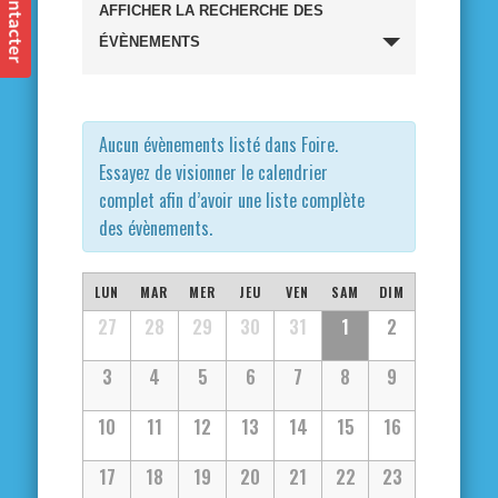
Recherche
AFFICHER LA RECHERCHE DES
et
ÉVÈNEMENTS
navigation
de
Aucun évènements listé dans Foire.
Essayez de visionner le calendrier
vues
complet afin d’avoir une liste complète
des évènements.
Évènements
Calendrier
LUN
MAR
MER
JEU
VEN
SAM
DIM
Calendrier
27
28
29
30
31
1
2
de
de
3
4
5
6
7
8
9
Évènements
Évènements
10
11
12
13
14
15
16
17
18
19
20
21
22
23