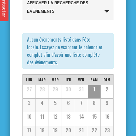
Recherche
AFFICHER LA RECHERCHE DES
et
ÉVÈNEMENTS
navigation
de
Aucun évènements listé dans Fête
locale. Essayez de visionner le calendrier
vues
complet afin d’avoir une liste complète
des évènements.
Évènements
Calendrier
LUN
MAR
MER
JEU
VEN
SAM
DIM
Calendrier
27
28
29
30
31
1
2
de
de
3
4
5
6
7
8
9
Évènements
Évènements
10
11
12
13
14
15
16
17
18
19
20
21
22
23