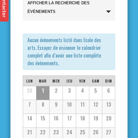
Recherche
AFFICHER LA RECHERCHE DES
et
ÉVÈNEMENTS
navigation
de
Aucun évènements listé dans Ecole des
arts. Essayez de visionner le calendrier
vues
complet afin d’avoir une liste complète
des évènements.
Évènements
Calendrier
LUN
MAR
MER
JEU
VEN
SAM
DIM
Calendrier
30
1
2
3
4
5
6
de
de
7
8
9
10
11
12
13
Évènements
Évènements
14
15
16
17
18
19
20
21
22
23
24
25
26
27