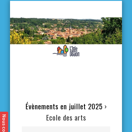
L'
D
MA VILLE
MA VIE QUOTIDIENNE
MES ACTIVITÉS & SORTIES
ANNUAIRES
CONTACT
Évènements en juillet 2025
›
Ecole des arts