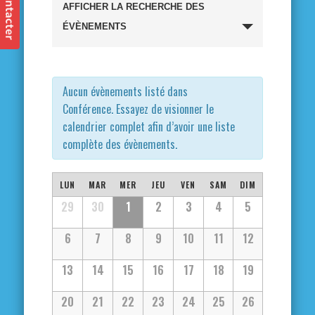
Recherche
AFFICHER LA RECHERCHE DES
et
ÉVÈNEMENTS
navigation
de
Aucun évènements listé dans
Conférence. Essayez de visionner le
vues
calendrier complet afin d’avoir une liste
complète des évènements.
Évènements
Calendrier
LUN
MAR
MER
JEU
VEN
SAM
DIM
Calendrier
29
30
1
2
3
4
5
de
de
6
7
8
9
10
11
12
Évènements
Évènements
13
14
15
16
17
18
19
20
21
22
23
24
25
26