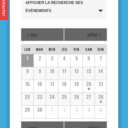
Recherche
AFFICHER LA RECHERCHE DES
et
ÉVÈNEMENTS
navigation
«
mai
juillet
»
de
Calendrier
vues
LUN
MAR
MER
JEU
VEN
SAM
DIM
Calendrier
1
2
3
4
5
6
7
de
Évènements
de
8
9
10
11
12
13
14
Évènements
Évènements
15
16
17
18
19
20
21
22
23
24
25
26
27
28
29
30
1
2
3
4
5
«
mai
juillet
»