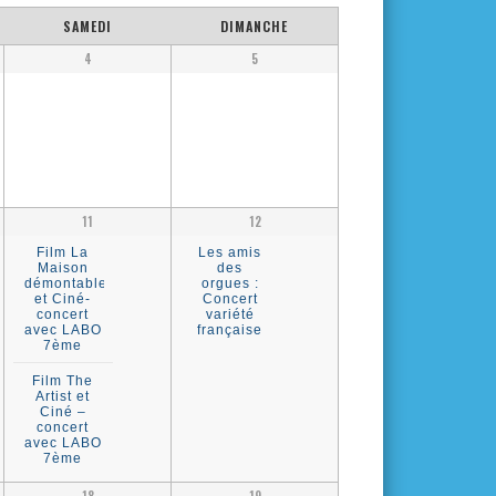
SAMEDI
DIMANCHE
4
5
11
12
Film La
Les amis
Maison
des
démontable
orgues :
et Ciné-
Concert
concert
variété
avec LABO
française
7ème
Film The
Artist et
Ciné –
concert
avec LABO
7ème