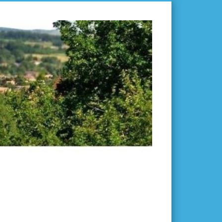
L'ISLE-
EN-
DODON