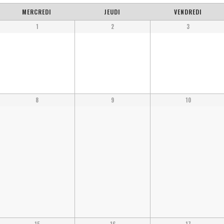
MERCREDI
JEUDI
VENDREDI
1
2
3
8
9
10