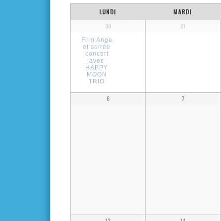
de
Calendrier
LUNDI
MARDI
vues
Calendrier
30
31
de
de
Film Ange
Évènements
et soirée
Évènements
Évènements
concert
avec
HAPPY
MOON
TRIO
6
7