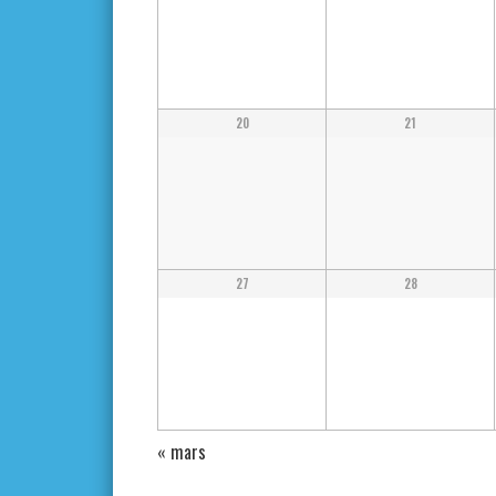
20
21
27
28
«
mars