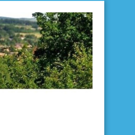
L'ISLE-
EN-
DODON