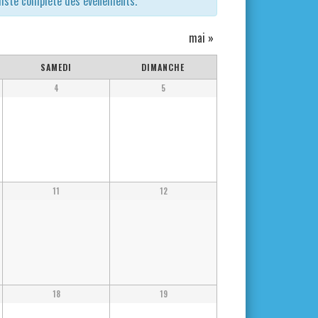
 liste complète des évènements.
mai
»
SAMEDI
DIMANCHE
4
5
11
12
18
19