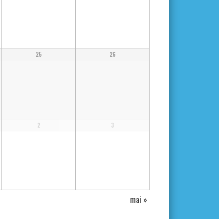
25
26
2
3
mai
»