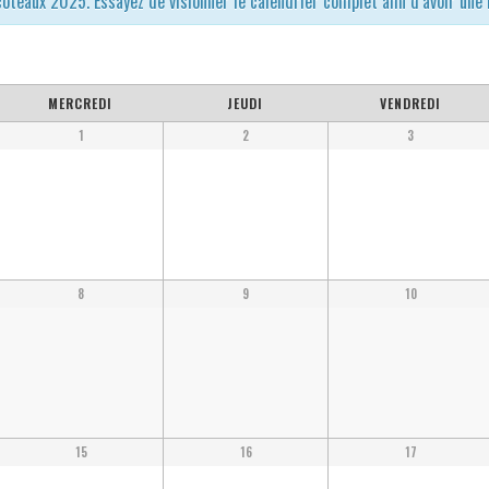
teaux 2025. Essayez de visionner le calendrier complet afin d’avoir une
MERCREDI
JEUDI
VENDREDI
1
2
3
8
9
10
15
16
17