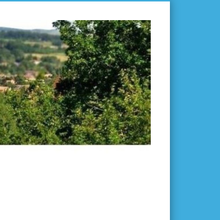
L'ISLE-
EN-
DODON