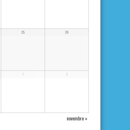
25
26
1
2
novembre
»