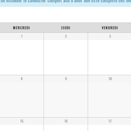
de visionner le calendrier complet afin d’avoir une liste complète des é
MERCREDI
JEUDI
VENDREDI
1
2
3
8
9
10
15
16
17