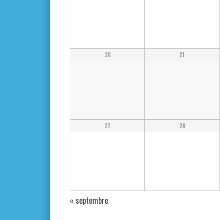
20
21
27
28
«
septembre