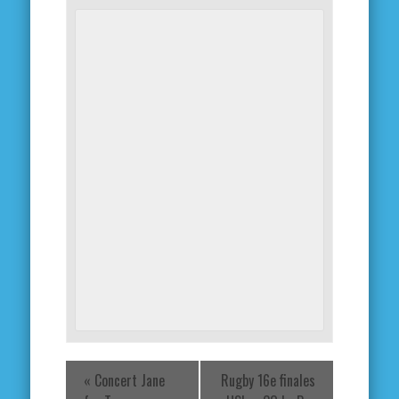
«
Concert Jane
Rugby 16e finales