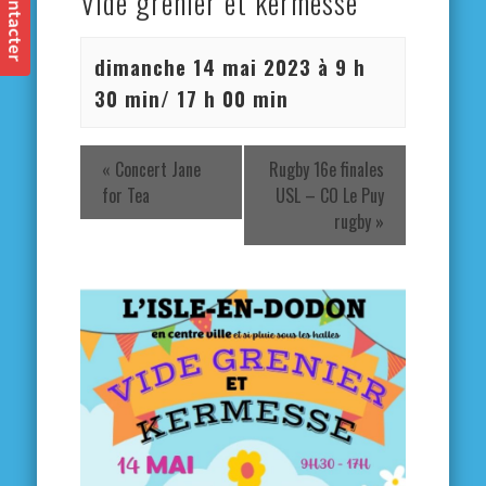
Vide grenier et kermesse
dimanche 14 mai 2023 à 9 h
30 min
/
17 h 00 min
«
Concert Jane
Rugby 16e finales
for Tea
USL – CO Le Puy
rugby
»