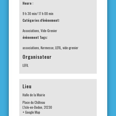
Heure :
9 h 30 min/ 17 h 00 min
Catégories d’évènement:
Associations
,
Vide-Grenier
évènement Tags:
associations
,
Kermesse
,
LEFIL
,
vide-grenier
Organisateur
LEFIL
Lieu
Halle de la Mairie
Place du Château
L'Isle-en-Dodon
,
31230
+ Google Map