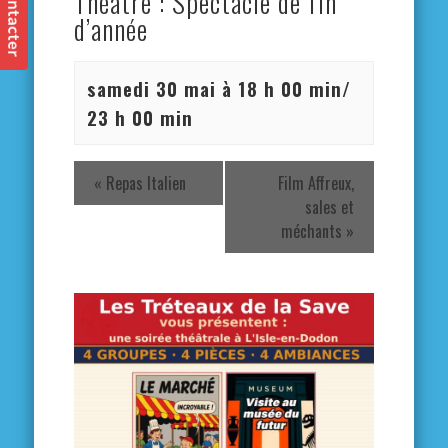
Théâtre : Spectacle de fin
d’année
samedi 30 mai à 18 h 00 min
/
23 h 00 min
«
Repas Italien
Film Affreux,
sales et
méchants
»