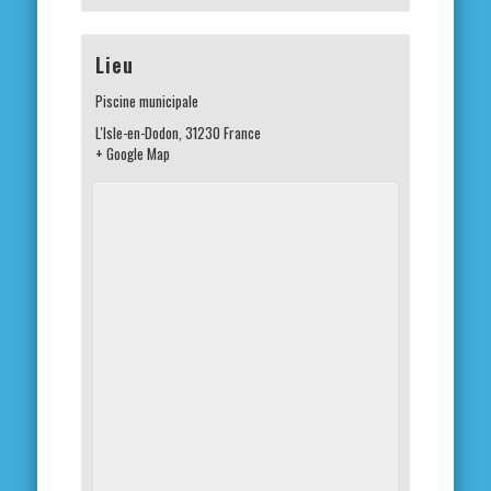
Lieu
Piscine municipale
L'Isle-en-Dodon
,
31230
France
+ Google Map