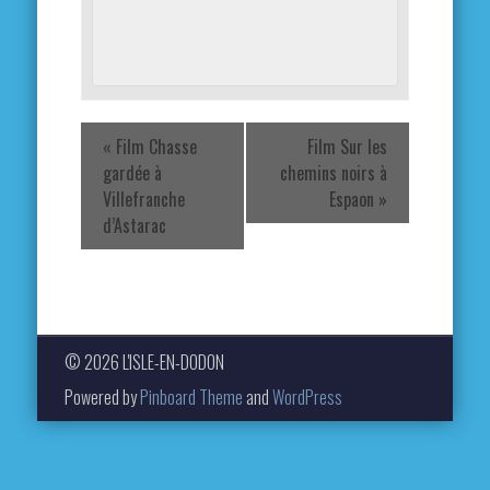
«
Film Chasse
Film Sur les
gardée à
chemins noirs à
Villefranche
Espaon
»
d’Astarac
© 2026 L'ISLE-EN-DODON
Powered by
Pinboard Theme
and
WordPress