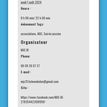
jeudi 1 août 2024
Heure :
8 h 00 min/ 22 h 00 min
évènement Tags:
associations
,
MJC
,
Soirée piscine
Organisateur
MJC ID
Phone:
06 09 26 07 27
E-mail :
mjc31.lisleendodon@gmail.com
Site :
https://www.facebook.com/MJC-ID-
278354422681919/