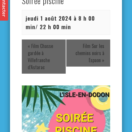
Soirée piscine
jeudi 1 août 2024 à 8 h 00
min
/
22 h 00 min
«
Film Chasse
Film Sur les
gardée à
chemins noirs à
Villefranche
Espaon
»
d’Astarac