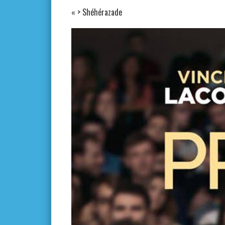
«
> Shéhérazade