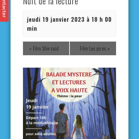
Nuit de la lecture
jeudi 19 janvier 2023 à 18 h 00
min
«
Film She said
Film Les pires
»