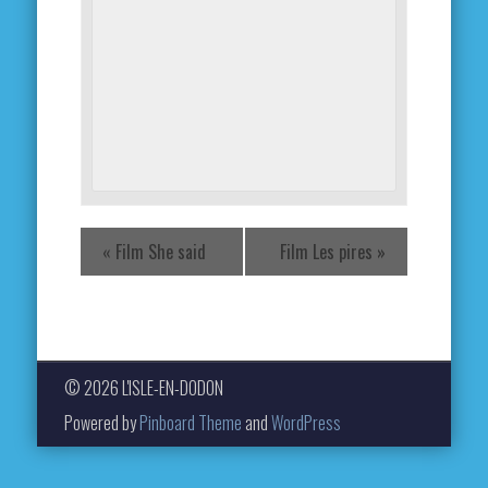
«
Film She said
Film Les pires
»
© 2026 L'ISLE-EN-DODON
Powered by
Pinboard Theme
and
WordPress