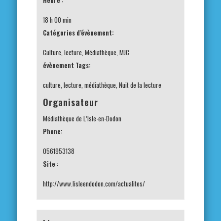
Heure :
18 h 00 min
Catégories d’évènement:
Culture
,
lecture
,
Médiathèque
,
MJC
évènement Tags:
culture
,
lecture
,
médiathèque
,
Nuit de la lecture
Organisateur
Médiathèque de L’Isle-en-Dodon
Phone:
0561953138
Site :
http://www.lisleendodon.com/actualites/