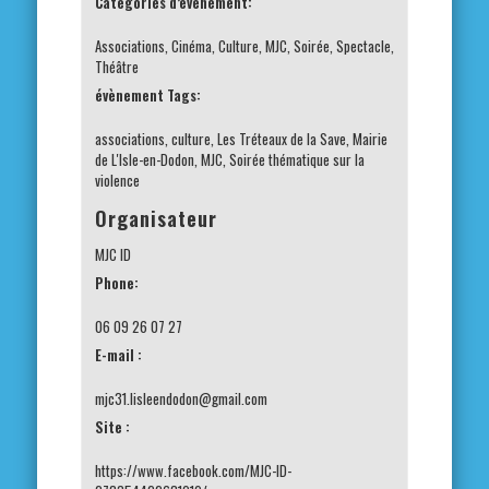
Catégories d’évènement:
Associations
,
Cinéma
,
Culture
,
MJC
,
Soirée
,
Spectacle
,
Théâtre
évènement Tags:
associations
,
culture
,
Les Tréteaux de la Save
,
Mairie
de L'Isle-en-Dodon
,
MJC
,
Soirée thématique sur la
violence
Organisateur
MJC ID
Phone:
06 09 26 07 27
E-mail :
mjc31.lisleendodon@gmail.com
Site :
https://www.facebook.com/MJC-ID-