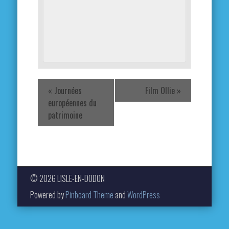
«
Journées
Film Ollie
»
européennes du
patrimoine
© 2026 L'ISLE-EN-DODON
Powered by
Pinboard Theme
and
WordPress