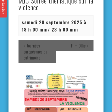
MJC Soirée thématique sur la
violence
samedi 20 septembre 2025 à
18 h 00 min
/
23 h 00 min
«
Journées
Film Ollie
»
européennes du
patrimoine