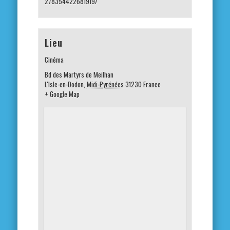
278354422681919/
Lieu
Cinéma
Bd des Martyrs de Meilhan
L'Isle-en-Dodon
,
Midi-Pyrénées
31230
France
+ Google Map