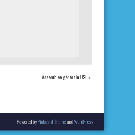
Assemblée générale USL
»
Powered by
Pinboard Theme
and
WordPress