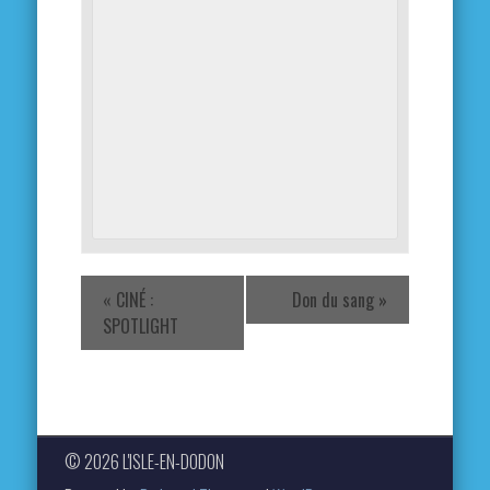
«
CINÉ :
Don du sang
»
SPOTLIGHT
© 2026 L'ISLE-EN-DODON