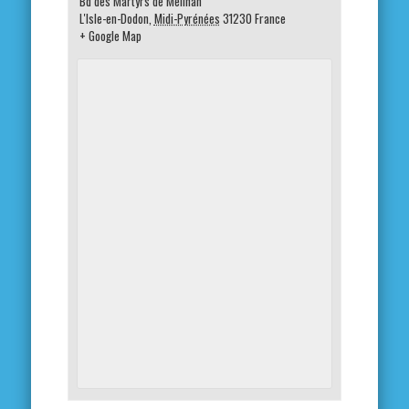
Bd des Martyrs de Meilhan
L'Isle-en-Dodon
,
Midi-Pyrénées
31230
France
+ Google Map