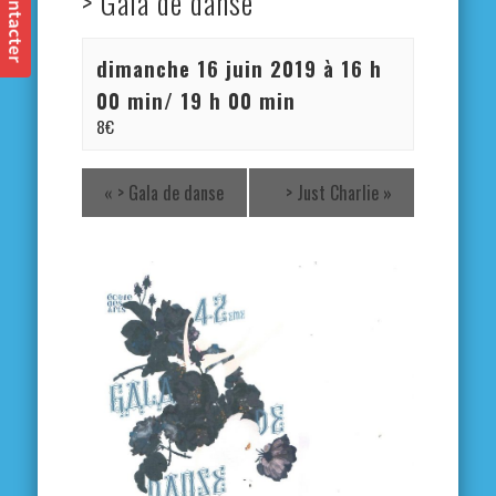
> Gala de danse
dimanche 16 juin 2019 à 16 h
00 min
/
19 h 00 min
8€
«
> Gala de danse
> Just Charlie
»