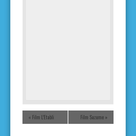
«
Film L’Etabli
Film Suzume
»