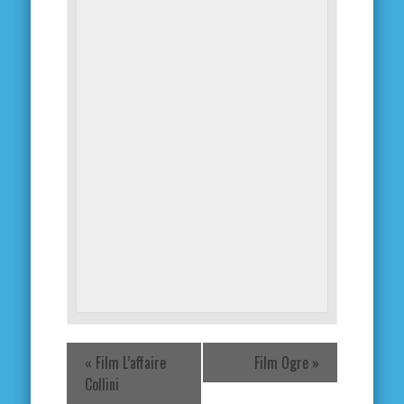
«
Film L’affaire
Film Ogre
»
Collini