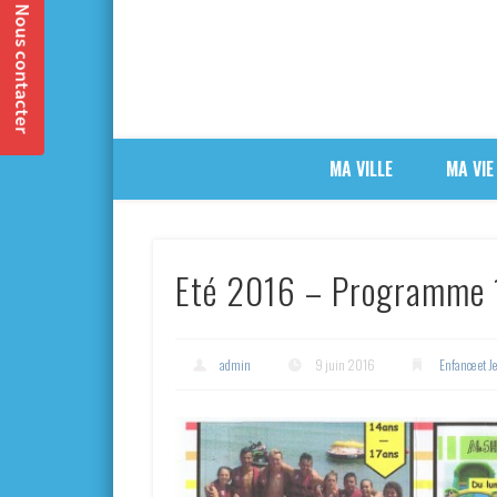
MA VILLE
MA VIE
Eté 2016 – Programme 1
admin
9 juin 2016
Enfance et J