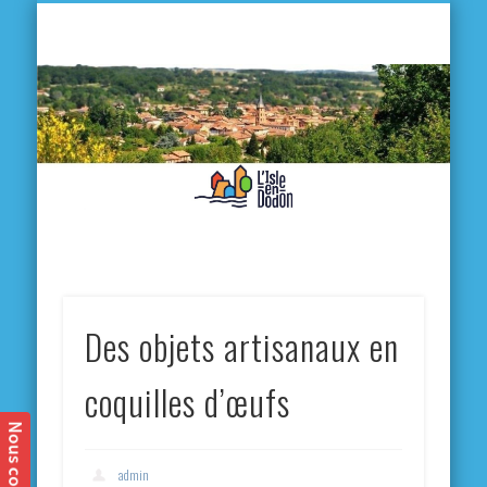
L'
D
MA VILLE
MA VIE QUOTIDIENNE
MES ACTIVITÉS & SORTIES
ANNUAIRES
CONTACT
Des objets artisanaux en
coquilles d’œufs
admin