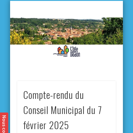
L'
D
MA VILLE
MA VIE QUOTIDIENNE
MES ACTIVITÉS & SORTIES
ANNUAIRES
CONTACT
Compte-rendu du
Conseil Municipal du 7
février 2025