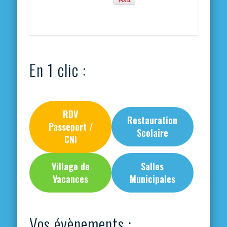
En 1 clic :
RDV
Restauration
Passeport /
Scolaire
CNI
Village de
Salles
Vacances
Municipales
Vos évènements :