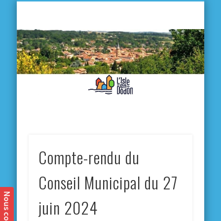
L'
D
MA VILLE
MA VIE QUOTIDIENNE
MES ACTIVITÉS & SORTIES
ANNUAIRES
CONTACT
Compte-rendu du
Conseil Municipal du 27
juin 2024