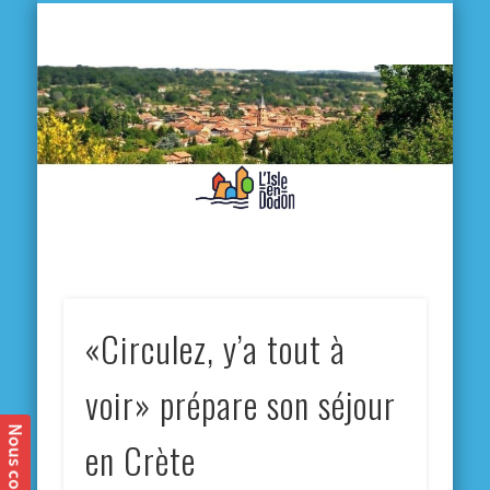
L'
D
MA VILLE
MA VIE QUOTIDIENNE
MES ACTIVITÉS & SORTIES
ANNUAIRES
CONTACT
«Circulez, y’a tout à
voir» prépare son séjour
en Crète