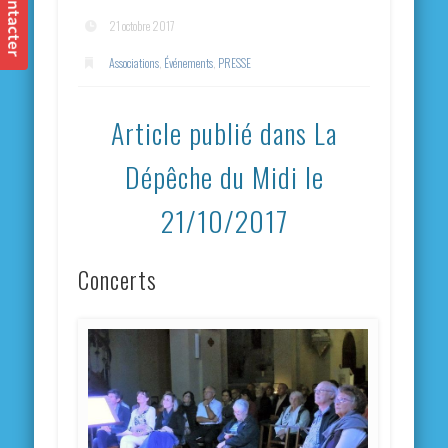
21 octobre 2017
Associations
,
Événements
,
PRESSE
Article publié dans La
Dépêche du Midi le
21/10/2017
Concerts