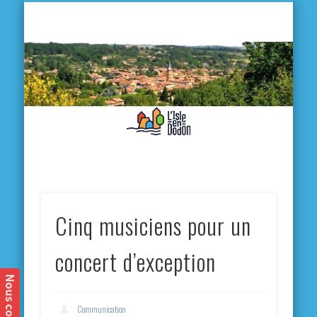
L'
D
MA VILLE
MA VIE QUOTIDIENNE
MES ACTIVITÉS & SORTIES
ANNUAIRES
CONTACT
Cinq musiciens pour un
concert d’exception
Communication