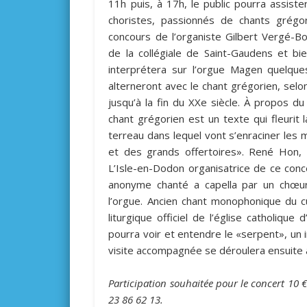
11h puis, à 17h, le public pourra assis
choristes, passionnés de chants grégor
concours de l’organiste Gilbert Vergé-Bor
de la collégiale de Saint-Gaudens et bi
interprétera sur l’orgue Magen quelque
alterneront avec le chant grégorien, selon
jusqu’à la fin du XXe siècle. À propos d
chant grégorien est un texte qui fleurit l
terreau dans lequel vont s’enraciner les 
et des grands offertoires». René Hon, 
L’Isle-en-Dodon organisatrice de ce conc
anonyme chanté a capella par un chœur
l’orgue. Ancien chant monophonique du cul
liturgique officiel de l’église catholique
pourra voir et entendre le «serpent», un 
visite accompagnée se déroulera ensuite à 
Participation souhaitée pour le concert 10
€
23
86
62
13.