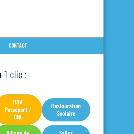
CONTACT
 1 clic :
RDV
Restauration
Passeport /
Scolaire
CNI
Village de
Salles