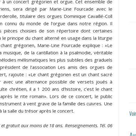
ter à un concert grégorien et orgue. Cet ensemble de
iens, sera dirigé par Marie-Line Fourcade avec le
derolle, titulaire des orgues Dominique Cavaillé-Coll
en connu du monde de l’orgue dans notre région. Il
s pièces choisies de son répertoire dont certaines
 le principe du chant alterné en usage dans la liturgie
u chant grégorien, Marie-Line Fourcade explique : «Le
a musique, de la cantillation à la psalmodie, véritable
mélodies mélismatiques les plus subtiles des graduels
président de l’association Les amis des orgues de
ert, rajoute : «Le chant grégorien est un chant sacré
 avec une alternance possible de versets joués à
te chrétien, il a 1 200 ans d’histoire, c’est le chant
 d’après le rite romain». Lors de ce concert, le public
instrument à vent grave de la famille des cuivres. Une
la salle du trésor après le concert.
Voi
 et gratuit aux moins de 18 ans. Renseignements. Tél. 06
Au