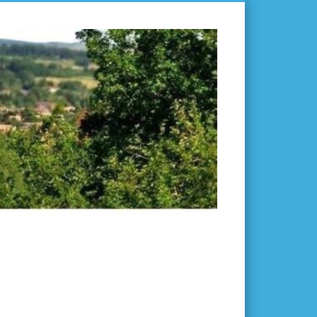
L'ISLE-
EN-
DODON