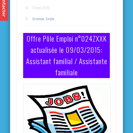
9 mars 2015
Annonces
,
Emploi
Offre Pôle Emploi n°024ZXXK
actualisée le 09/03/2015:
Assistant familial / Assistante
familiale