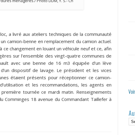
ordures ménagères./ Photo DDM, Y. S.- Ch
loc, a livré aux ateliers techniques de la communauté
n camion-benne en remplacement du camion actuel.
e changement en louant un véhicule neuf et ce, afin
agères sur l’ensemble des vingt-quatre communes de
Renault avec une benne de 16 m3 équipée d’un lève
un dispositif de lavage. Le président et les vices
es étaient présents pour réceptionner ce camion-
d’utilisation et les recommandations, les agents en
Voi
e sa première tournée ce mardi matin. Renseignements
u Comminges 18 avenue du Commandant Taillefer à
Au