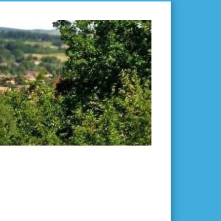
L'ISLE-
EN-
DODON