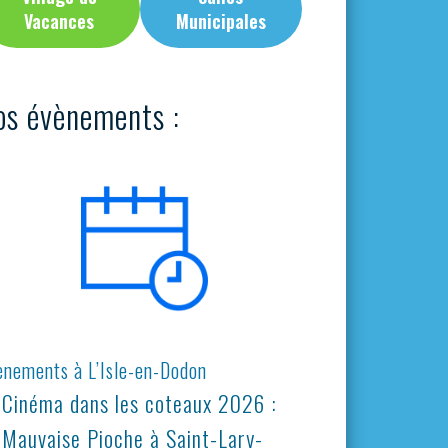
Vacances
Municipales
os évènements :
ènements à L’Isle-en-Dodon
Cinéma dans les coteaux 2026 :
Mauvaise Pioche à Saint-Lary-