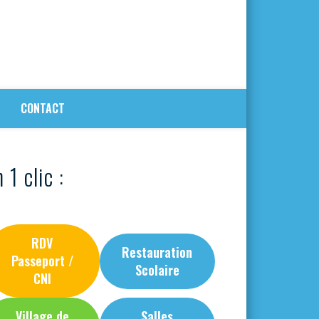
CONTACT
 1 clic :
RDV
Restauration
Passeport /
Scolaire
CNI
Village de
Salles