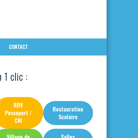
CONTACT
 1 clic :
RDV
Restauration
Passeport /
Scolaire
CNI
Village de
Salles