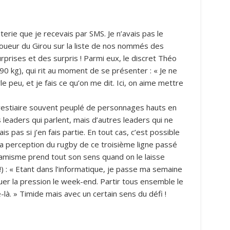
anterie que je recevais par SMS. Je n’avais pas le
joueur du Girou sur la liste de nos nommés des
rises et des surpris ! Parmi eux, le discret Théo
, 90 kg), qui rit au moment de se présenter : « Je ne
le peu, et je fais ce qu’on me dit. Ici, on aime mettre
 vestiaire souvent peuplé de personnages hauts en
s leaders qui parlent, mais d’autres leaders qui ne
s pas si j’en fais partie. En tout cas, c’est possible
t la perception du rugby de ce troisième ligne passé
amisme prend tout son sens quand on le laisse
 !) : « Etant dans l’informatique, je passe ma semaine
cuer la pression le week-end. Partir tous ensemble le
é-là. » Timide mais avec un certain sens du défi !