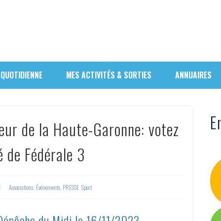
 QUOTIDIENNE
MES ACTIVITÉS & SORTIES
ANNUAIRES
En
ur de la Haute-Garonne: votez
é de Fédérale 3
Associations
,
Événements
,
PRESSE
,
Sport
 Dépêche du Midi le
16/11/2023