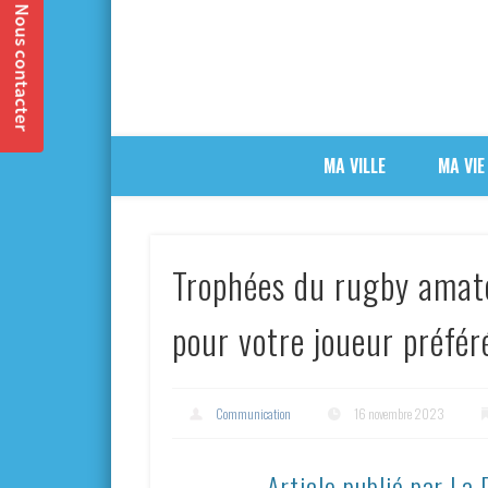
MA VILLE
MA VIE
Trophées du rugby amate
pour votre joueur préfér
Communication
16 novembre 2023
Article publié par La