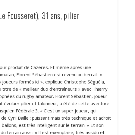
e Fousseret), 31 ans, pilier
e pur produit de Cazères. Et même après une
matan, Florent Sébastien est revenu au bercail. «
s joueurs formés ici », explique Christophe Séguéla,
itre de « meilleur duo d’entraîneurs » avec Thierry
ophées du rugby amateur. Florent Sébastien, joueur
 évoluer pilier et talonneur, a été de cette aventure
squ’en Fédérale 3. « C’est un super joueur, qui
e Cyril Baille : puissant mais très technique et adroit
ballons, est très intelligent sur le terrain. » Et son
u terrain aussi. « Il est exemplaire, très assidu et