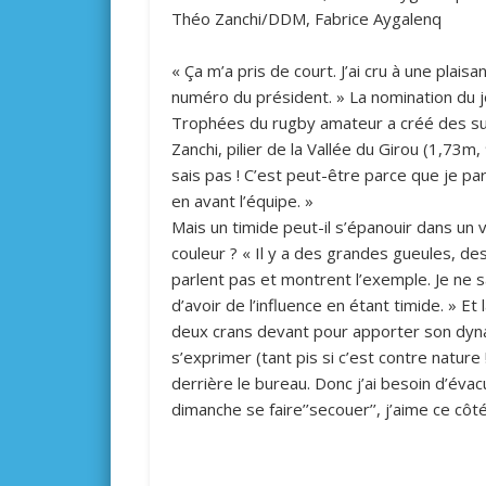
Théo Zanchi/DDM, Fabrice Aygalenq
« Ça m’a pris de court. J’ai cru à une plais
numéro du président. » La nomination du 
Trophées du rugby amateur a créé des surp
Zanchi, pilier de la Vallée du Girou (1,73m
sais pas ! C’est peut-être parce que je par
en avant l’équipe. »
Mais un timide peut-il s’épanouir dans un
couleur ? « Il y a des grandes gueules, de
parlent pas et montrent l’exemple. Je ne sai
d’avoir de l’influence en étant timide. » E
deux crans devant pour apporter son dyn
s’exprimer (tant pis si c’est contre nature
derrière le bureau. Donc j’ai besoin d’éva
dimanche se faire’’secouer’’, j’aime ce côt