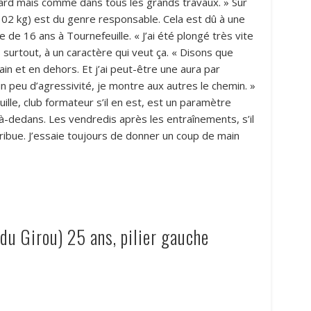
etard mais comme dans tous les grands travaux. » Sur
 102 kg) est du genre responsable. Cela est dû à une
de 16 ans à Tournefeuille. « J’ai été plongé très vite
 surtout, à un caractère qui veut ça. « Disons que
ain et en dehors. Et j’ai peut-être une aura par
un peu d’agressivité, je montre aux autres le chemin. »
ille, club formateur s’il en est, est un paramètre
là-dedans. Les vendredis après les entraînements, s’il
tribue. J’essaie toujours de donner un coup de main
 du Girou) 25 ans, pilier gauche