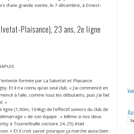
s d’une grande soirée, le 7 décembre, à Ernest-
lvetat-Plaisance), 23 ans, 2e ligne
HAPUIS
 l’entente formée par La Salvetat et Plaisance.
y. Et il n’a connu qu’un seul club. « J’ai commencé en
Voi
mmencé à l’aile, comme tous les débutants, puis j’ai fait
t. »
 ligne (1,90m, 104kg) de l’effectif seniors du club de
Au
bon démarrage » de son équipe : « Même si nos deux
rby à Tournefeuille (victoire 24-25) était
n. » Et il croit savoir pourquoi ça marche aussi bien :