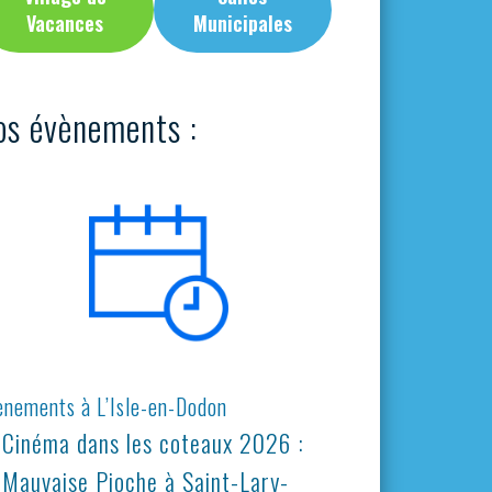
Vacances
Municipales
os évènements :
ènements à L’Isle-en-Dodon
Cinéma dans les coteaux 2026 :
Mauvaise Pioche à Saint-Lary-