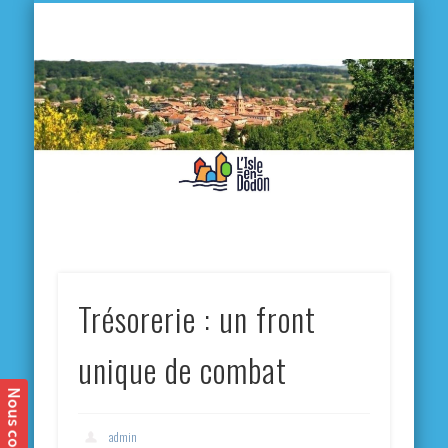
L'
D
MA VILLE
MA VIE QUOTIDIENNE
MES ACTIVITÉS & SORTIES
ANNUAIRES
CONTACT
Trésorerie : un front
unique de combat
admin