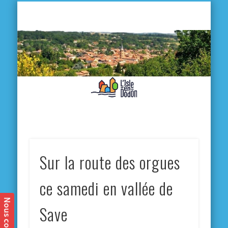
L'
D
MA VILLE
MA VIE QUOTIDIENNE
MES ACTIVITÉS & SORTIES
ANNUAIRES
CONTACT
Sur la route des orgues
ce samedi en vallée de
Save