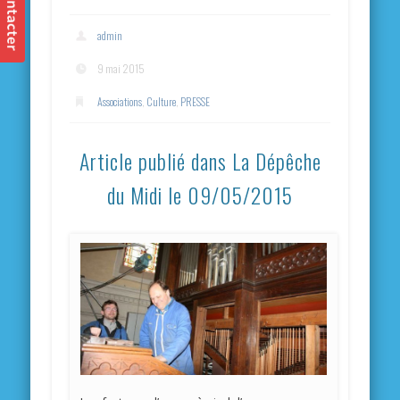
admin
9 mai 2015
Associations
,
Culture
,
PRESSE
Article publié dans La Dépêche
du Midi le 09/05/2015