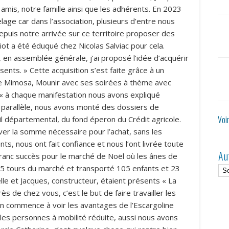
 amis, notre famille ainsi que les adhérents. En 2023
lage car dans l’association, plusieurs d’entre nous
epuis notre arrivée sur ce territoire proposer des
iot a été éduqué chez Nicolas Salviac pour cela.
, en assemblée générale, j’ai proposé l’idée d’acquérir
sents. » Cette acquisition s’est faite grâce à un
rme Mimosa, Mounir avec ses soirées à thème avec
 « à chaque manifestation nous avons expliqué
 En parallèle, nous avons monté des dossiers de
Voi
il départemental, du fond éperon du Crédit agricole.
ver la somme nécessaire pour l’achat, sans les
nts, nous ont fait confiance et nous l’ont livrée toute
Au
n franc succès pour le marché de Noël où les ânes de
s 25 tours du marché et transporté 105 enfants et 23
lle et Jacques, constructeur, étaient présents « La
s de chez vous, c’est le but de faire travailler les
on commence à voir les avantages de l’Escargoline
t les personnes à mobilité réduite, aussi nous avons