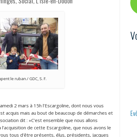
nges, Social, L’Isle-en-Dodon
V
pent le ruban./ GDC, S. F.
samedi 2 mars à 15h l’Escargoline, dont nous vous
Ev
’est acquis mais au bout de beaucoup de démarches et
ssociation dit : »C’est ensemble que nous allons
à l’acquisition de cette Escargoline, que nous avons le
 vous tous d’être présents, élus, présidents, Jacques