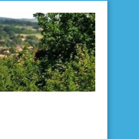
L'ISLE-
EN-
DODON