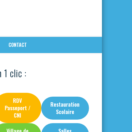
CONTACT
 1 clic :
RDV
Restauration
Passeport /
Scolaire
CNI
Village de
Salles