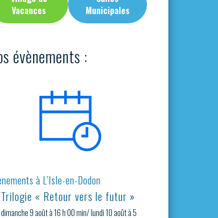
Vacances
Municipales
os évènements :
ènements à L’Isle-en-Dodon
Trilogie « Retour vers le futur »
dimanche 9 août à 16 h 00 min
/
lundi 10 août à 5