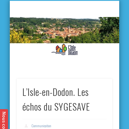
L'
D
MA VILLE
MA VIE QUOTIDIENNE
MES ACTIVITÉS & SORTIES
ANNUAIRES
CONTACT
L’Isle-en-Dodon. Les
échos du SYGESAVE
Communication