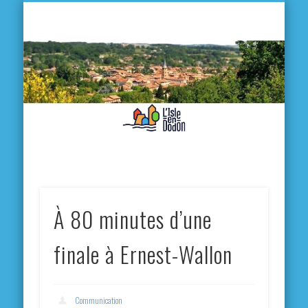
L'
D
MA VILLE
MA VIE QUOTIDIENNE
MES ACTIVITÉS & SORTIES
ANNUAIRES
CONTACT
À 80 minutes d’une
finale à Ernest-Wallon
Communication